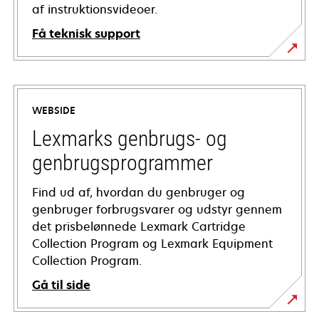
af instruktionsvideoer.
Få teknisk support
opens
in
a
WEBSIDE
new
tab
Lexmarks genbrugs- og
genbrugsprogrammer
Find ud af, hvordan du genbruger og
genbruger forbrugsvarer og udstyr gennem
det prisbelønnede Lexmark Cartridge
Collection Program og Lexmark Equipment
Collection Program.
Gå til side