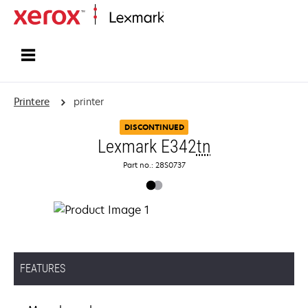
Startside
Printere
printer
DISCONTINUED
Lexmark E342
tn
Part no.: 28S0737
FEATURES