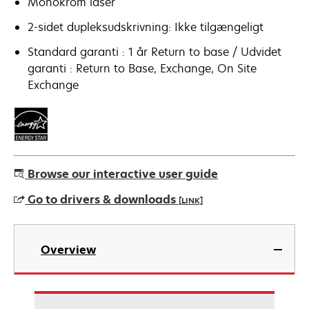
Monokrom laser
2-sidet dupleksudskrivning: Ikke tilgængeligt
Standard garanti : 1 år Return to base / Udvidet
garanti : Return to Base, Exchange, On Site
Exchange
Browse our interactive user guide
Go to drivers & downloads
[LINK]
opens
in
Overview
a
new
tab