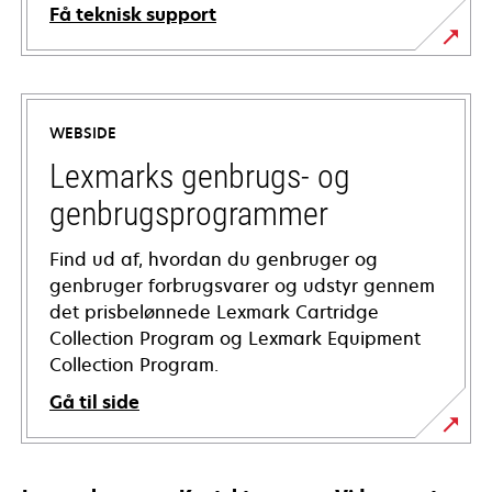
Få teknisk support
opens
in
a
WEBSIDE
new
tab
Lexmarks genbrugs- og
genbrugsprogrammer
Find ud af, hvordan du genbruger og
genbruger forbrugsvarer og udstyr gennem
det prisbelønnede Lexmark Cartridge
Collection Program og Lexmark Equipment
Collection Program.
Gå til side