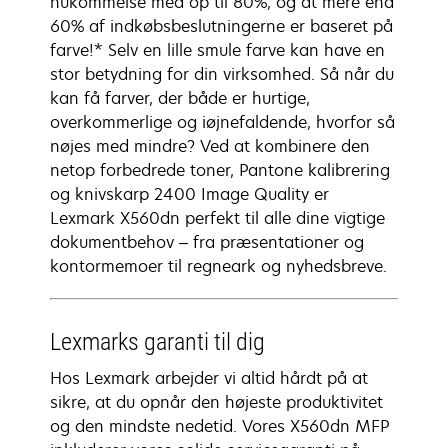
hukommelse med op til 80%, og at mere end
60% af indkøbsbeslutningerne er baseret på
farve!* Selv en lille smule farve kan have en
stor betydning for din virksomhed. Så når du
kan få farver, der både er hurtige,
overkommerlige og iøjnefaldende, hvorfor så
nøjes med mindre? Ved at kombinere den
netop forbedrede toner, Pantone kalibrering
og knivskarp 2400 Image Quality er
Lexmark X560dn perfekt til alle dine vigtige
dokumentbehov – fra præsentationer og
kontormemoer til regneark og nyhedsbreve.
Lexmarks garanti til dig
Hos Lexmark arbejder vi altid hårdt på at
sikre, at du opnår den højeste produktivitet
og den mindste nedetid. Vores X560dn MFP