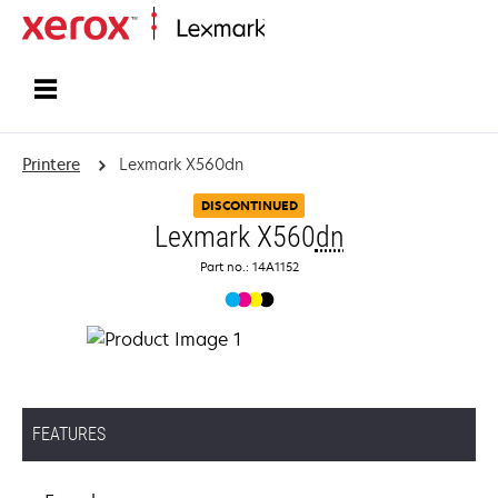
Startside
Printere
Lexmark X560dn
DISCONTINUED
Lexmark X560
dn
Part no.: 14A1152
FEATURES