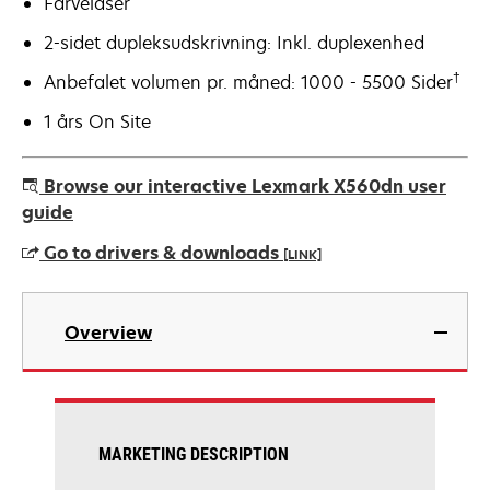
Farvelaser
2-sidet dupleksudskrivning: Inkl. duplexenhed
†
Anbefalet volumen pr. måned: 1000 - 5500 Sider
1 års On Site
Browse our interactive Lexmark X560dn user
guide
Go to drivers & downloads
[LINK]
opens
in
Overview
a
new
tab
MARKETING DESCRIPTION