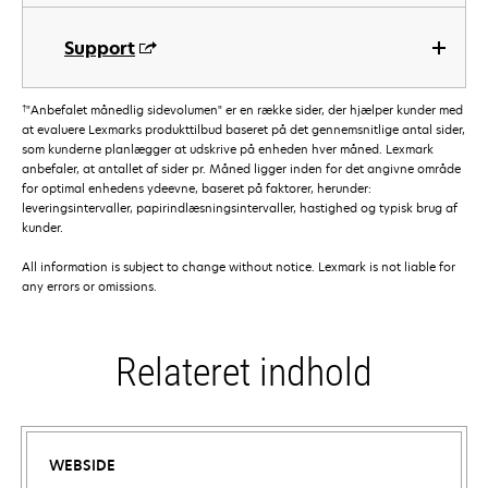
Support
†
"Anbefalet månedlig sidevolumen" er en række sider, der hjælper kunder med
at evaluere Lexmarks produkttilbud baseret på det gennemsnitlige antal sider,
som kunderne planlægger at udskrive på enheden hver måned. Lexmark
anbefaler, at antallet af sider pr. Måned ligger inden for det angivne område
for optimal enhedens ydeevne, baseret på faktorer, herunder:
leveringsintervaller, papirindlæsningsintervaller, hastighed og typisk brug af
kunder.
All information is subject to change without notice. Lexmark is not liable for
any errors or omissions.
Relateret indhold
WEBSIDE