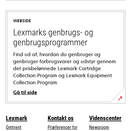
opens
in
a
WEBSIDE
new
tab
Lexmarks genbrugs- og
genbrugsprogrammer
Find ud af, hvordan du genbruger og
genbruger forbrugsvarer og udstyr gennem
det prisbelønnede Lexmark Cartridge
Collection Program og Lexmark Equipment
Collection Program.
Gå til side
Lexmark
Kontakt os
Videnscenter
Omtrent
Præferencer for
Newsroom