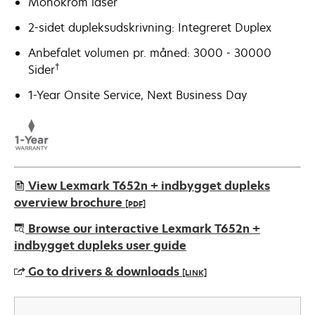
Monokrom laser
2-sidet dupleksudskrivning: Integreret Duplex
Anbefalet volumen pr. måned: 3000 - 30000
†
Sider
1-Year Onsite Service, Next Business Day
View Lexmark T652n + indbygget dupleks
overview brochure
[PDF]
opens
Browse our interactive Lexmark T652n +
in
indbygget dupleks user guide
a
Go to drivers & downloads
[LINK]
new
tab
opens
in