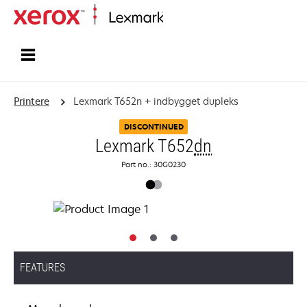
Startside
Printere
Lexmark T652n + indbygget dupleks
DISCONTINUED
Lexmark T652
dn
Part no.: 30G0230
FEATURES