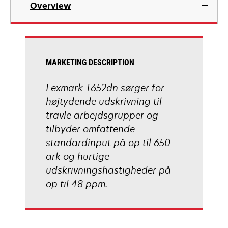
Overview
a
new
tab
MARKETING DESCRIPTION
Lexmark T652dn sørger for
højtydende udskrivning til
travle arbejdsgrupper og
tilbyder omfattende
standardinput på op til 650
ark og hurtige
udskrivningshastigheder på
op til 48 ppm.