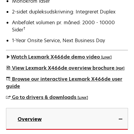
Monokrom laser
2-sidet dupleksudskrivning: Integreret Duplex
Anbefalet volumen pr. måned: 2000 - 10000
†
Sider
1-Year Onsite Service, Next Business Day
Watch Lexmark X466de demo video
[LINK]
View Lexmark X466de overview brochure
[PDF]
opens
Browse our interactive Lexmark X466de user
in
guide
a
Go to drivers & downloads
[LINK]
new
tab
opens
in
Overview
a
new