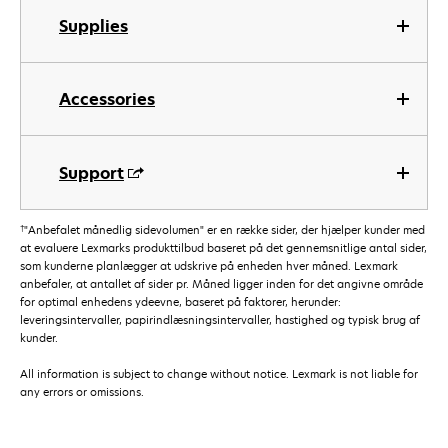
Supplies
Accessories
Support
†
"Anbefalet månedlig sidevolumen" er en række sider, der hjælper kunder med
at evaluere Lexmarks produkttilbud baseret på det gennemsnitlige antal sider,
som kunderne planlægger at udskrive på enheden hver måned. Lexmark
anbefaler, at antallet af sider pr. Måned ligger inden for det angivne område
for optimal enhedens ydeevne, baseret på faktorer, herunder:
leveringsintervaller, papirindlæsningsintervaller, hastighed og typisk brug af
kunder.
All information is subject to change without notice. Lexmark is not liable for
any errors or omissions.