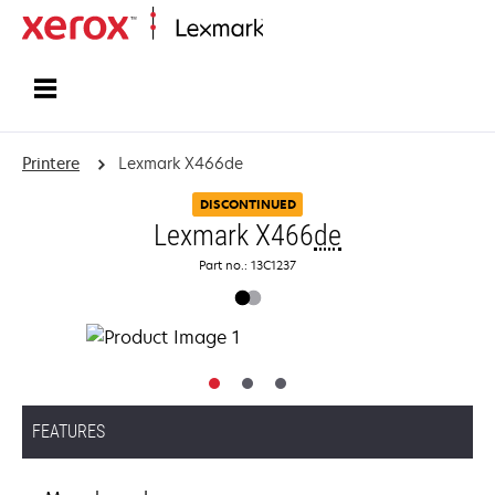
Startside
Printere
Lexmark X466de
DISCONTINUED
Lexmark X466
de
Part no.: 13C1237
FEATURES