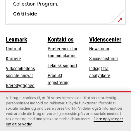
Collection Program.
Gå til side
Lexmark
Kontakt os
Videnscenter
Omtrent
Præferencer for
Newsroom
kommunikation
Karriere
Succeshistorier
opens
Teknisk support
Virksomhedens
Indsigt fra
in
opens
sociale ansvar
Produkt
analytikere
a
in
registrering
Bæredygtighed
new
a
Find en forhandler
tab
Lexmark-partnere
new
Vi bruger cookies til, at få vores hjemmeside til at virke ordentligt,
Liste over
personalisere indhold og reklamer, tilbyde funktioner i forhold til
tab
sociale medier og analysere vores traffik. Vi deler også information
grossister
vedrørende din brug af vores hjemmeside på vores sociale medier, i
reklamer og med analytiske samarbejdspartnere.
Flere oplysninger
om dit privatliv
Lexmark International, Inc., et Xerox-selskab