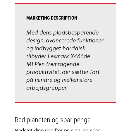
tab
MARKETING DESCRIPTION
Med dens pladsbesparende
design, avancerede funktioner
og indbygget harddisk
tilbyder Lexmark X466de
MFP'en fremragende
produktivitet, der sætter fart
på mindre og mellemstore
arbejdsgrupper.
Red planeten og spar penge
Nedsæt dine udgifter pr. side, og spar