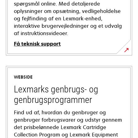
spørgsmål online. Med detaljerede
oplysninger om opsætning, vedligeholdelse
og fejlfinding af en Lexmark-enhed,
interaktive brugervejledninger og et udvalg
af instruktionsvideoer.
Få teknisk support
opens
in
a
WEBSIDE
new
tab
Lexmarks genbrugs- og
genbrugsprogrammer
Find ud af, hvordan du genbruger og
genbruger forbrugsvarer og udstyr gennem
det prisbelønnede Lexmark Cartridge
Collection Program og Lexmark Equipment