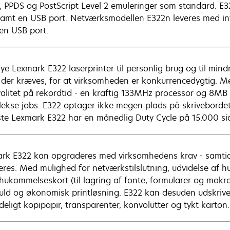
, PPDS og PostScript Level 2 emuleringer som standard. E32
samt en USB port. Netværksmodellen E322n leveres med i
en USB port.
ye Lexmark E322 laserprinter til personlig brug og til mi
, der kræves, for at virksomheden er konkurrencedygtig. Med
valitet på rekordtid - en kraftig 133MHz processor og 8MB
ekse jobs. E322 optager ikke megen plads på skriveborde
te Lexmark E322 har en månedlig Duty Cycle på 15.000 sid
rk E322 kan opgraderes med virksomhedens krav - samti
eres. Med mulighed for netværkstilslutning, udvidelse af 
 hukommelseskort (til lagring af fonte, formularer og makr
fuld og økonomisk printløsning. E322 kan desuden udskrive
deligt kopipapir, transparenter, konvolutter og tykt karton.