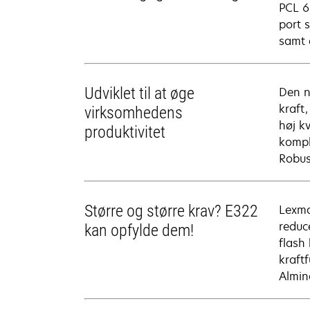
PCL 6
port 
samt 
Udviklet til at øge
Den n
kraft
virksomhedens
høj k
produktivitet
kompl
Robus
Større og større krav? E322
Lexma
reduc
kan opfylde dem!
flash
kraft
Almin