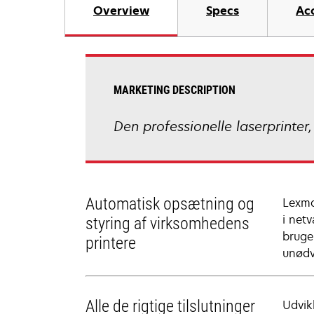
Overview
Specs
Ac
MARKETING DESCRIPTION
Den professionelle laserprinter,
Automatisk opsætning og
Lexma
i net
styring af virksomhedens
bruger
printere
unødv
Alle de rigtige tilslutninger
Udvik