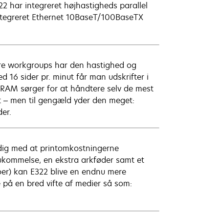
2 har integreret højhastigheds parallel
ntegreret Ethernet 10BaseT/100BaseTX
ndre workgroups har den hastighed og
 16 sider pr. minut får man udskrifter i
 RAM sørger for at håndtere selv de mest
t – men til gengæld yder den meget:
er.
dig med at printomkostningerne
hukommelse, en ekstra arkføder samt et
oer) kan E322 blive en endnu mere
 på en bred vifte af medier så som: