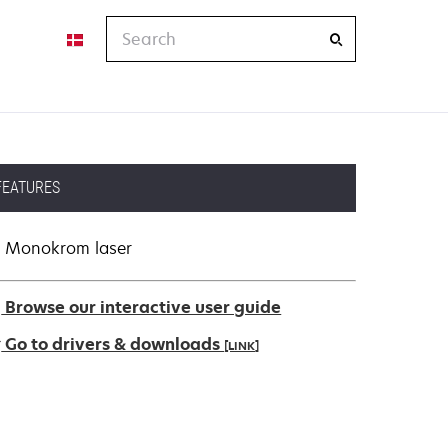
Search
FEATURES
Monokrom laser
Browse our interactive user guide
Go to drivers & downloads
[LINK]
pens