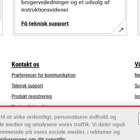
brugervejledninger og et udvalg af
instruktionsvideoer.
Få teknisk support
opens
in
a
new
Kontakt os
V
tab
Præferencer for kommunikation
Ne
opens
Teknisk support
Su
in
Produkt registrering
In
a
Find en forhandler
new
tab
til at virke ordentligt, personalisere indhold og
Liste over grossister
iale medier og analysere vores traffik. Vi deler også
emmeside på vores sociale medier, i reklamer og
oplysninger om dit privatliv