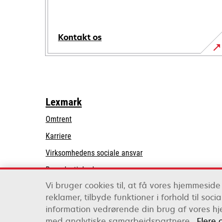
Kontakt os
Lexmark
Omtrent
Karriere
opens
Virksomhedens sociale ansvar
in
Bæredygtighed
a
Vi bruger cookies til, at få vores hjemmeside 
Lexmark-partnere
new
reklamer, tilbyde funktioner i forhold til soc
tab
information vedrørende din brug af vores hj
Lexmark International, Inc., et Xerox-selskab
med analytiske samarbejdspartnere.
Flere 