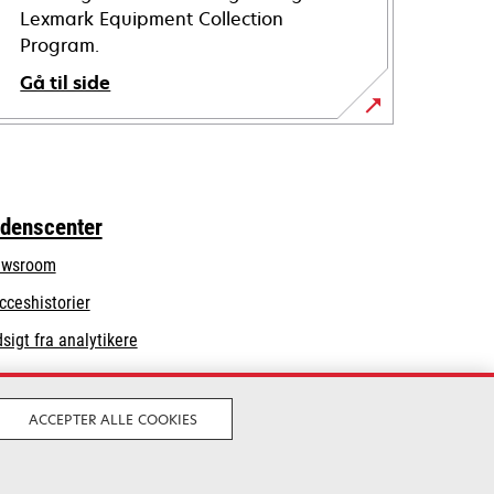
Lexmark Equipment Collection
Program.
Gå til side
idenscenter
wsroom
cceshistorier
dsigt fra analytikere
ACCEPTER ALLE COOKIES
Juridisk
Privatliv