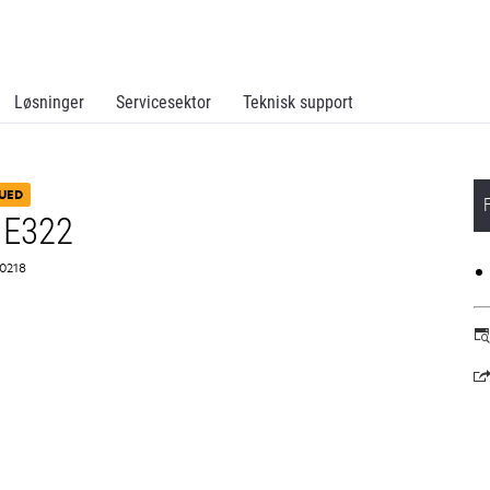
Løsninger
Servicesektor
Teknisk support
UED
 E322
A0218
o
in
a