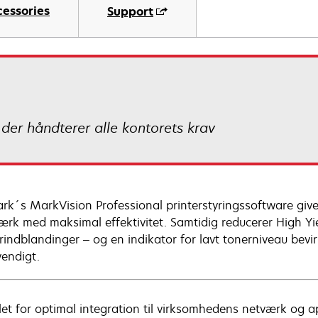
cessories
Support
 der håndterer alle kontorets krav
rk´s MarkVision Professional printerstyringssoftware giv
værk med maksimal effektivitet. Samtidig reducerer High Yie
indblandinger – og en indikator for lavt tonerniveau bevirke
endigt.
let for optimal integration til virksomhedens netværk og 