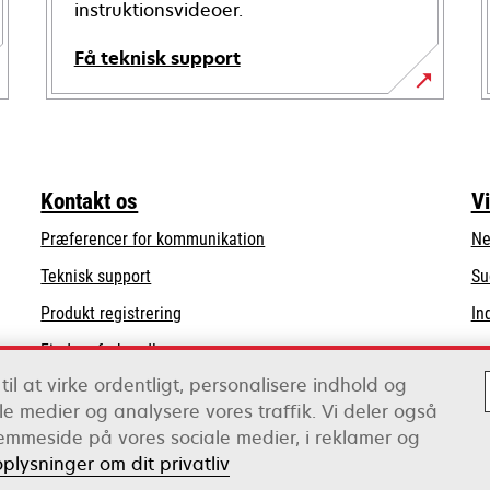
instruktionsvideoer.
Få teknisk support
opens
in
a
new
Kontakt os
V
tab
Præferencer for kommunikation
Ne
opens
Teknisk support
Su
in
Produkt registrering
In
a
Find en forhandler
new
tab
til at virke ordentligt, personalisere indhold og
Liste over grossister
iale medier og analysere vores traffik. Vi deler også
emmeside på vores sociale medier, i reklamer og
oplysninger om dit privatliv