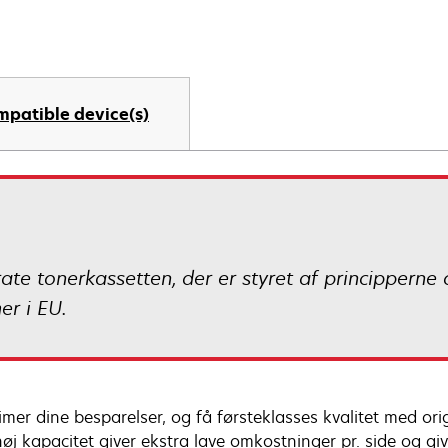
mpatible device(s)
ate tonerkassetten, der er styret af principperne 
r i EU.
mer dine besparelser, og få førsteklasses kvalitet med ori
øj kapacitet giver ekstra lave omkostninger pr. side og gi