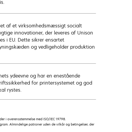
is.
t af et virksomhedsmæssigt socialt
tige innovationer, der leveres af Unison
s i EU. Dette sikrer ensartet
syningskæden og vedligeholder produktion
emets ydeevne og har en enestående
driftssikkerhed for printersystemet og god
al rystes.
dsider i overensstemmelse med ISO/IEC 19798.
gram. Almindelige patroner uden de vilkår og betingelser, der