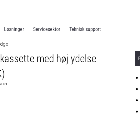
Løsninger
Servicesektor
Teknisk support
idge
kassette med høj ydelse
K)
C2HKE