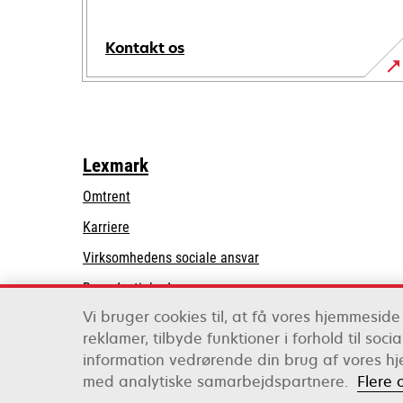
Kontakt os
Lexmark
Omtrent
Karriere
opens
Virksomhedens sociale ansvar
in
Bæredygtighed
a
Vi bruger cookies til, at få vores hjemmeside 
Lexmark-partnere
new
reklamer, tilbyde funktioner i forhold til soc
tab
information vedrørende din brug af vores hj
Lexmark International, Inc., et Xerox-selskab
med analytiske samarbejdspartnere.
Flere 
©2026 Alle rettigheder forbeholdes.