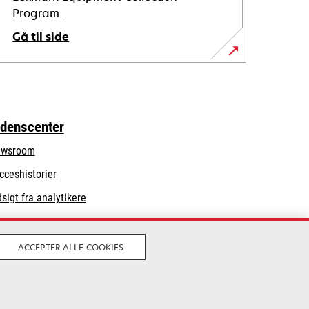
Program.
Gå til side
idenscenter
wsroom
cceshistorier
dsigt fra analytikere
ACCEPTER ALLE COOKIES
Juridisk
Privatliv