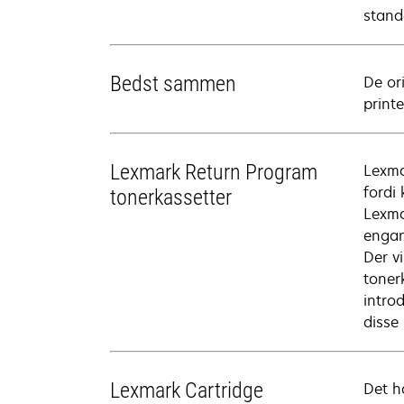
stand
Bedst sammen
De or
printe
Lexmark Return Program
Lexma
fordi
tonerkassetter
Lexma
engan
Der v
toner
intro
disse
Lexmark Cartridge
Det h