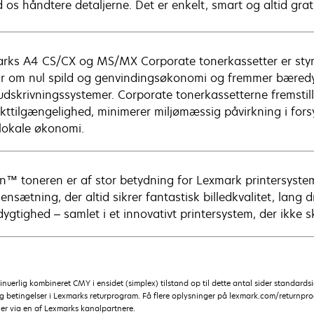
 os håndtere detaljerne. Det er enkelt, smart og altid grat
rks A4 CS/CX og MS/MX Corporate tonerkassetter er styre
r om nul spild og genvindingsøkonomi og fremmer bæredyg
udskrivningssystemer. Corporate tonerkassetterne fremstille
kttilgængelighed, minimerer miljømæssig påvirkning i for
 lokale økonomi.
n™ toneren er af stor betydning for Lexmark printersyst
nsætning, der altid sikrer fantastisk billedkvalitet, lang 
ygtighed – samlet i et innovativt printersystem, der ikke sk
tinuerlig kombineret CMY i ensidet (simplex) tilstand op til dette antal sider standar
og betingelser i Lexmarks returprogram. Få flere oplysninger på lexmark.com/returnpro
ler via en af Lexmarks kanalpartnere.