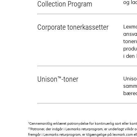
og lad
Collection Program
Corporate tonerkassetter
Lexma
ansva
toner
produ
i den
Unison™-toner
Uniso
samme
bæred
†
Gennemsnitlig erklæret patronydelse for kontinuerlig sort eller kon
††
Patroner, der indgår i Lexmarks returprogram, er underlagt vilkår 
fremgår i Lexmarks returprogram, er tilgængelige på lexmark.com el