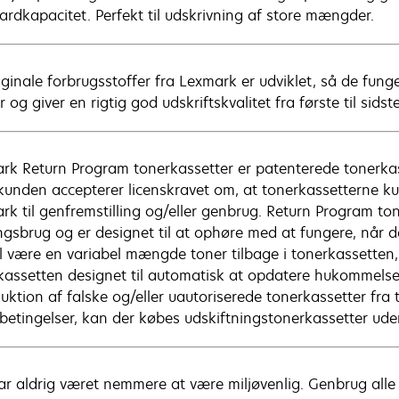
ardkapacitet. Perfekt til udskrivning af store mængder.
iginale forbrugsstoffer fra Lexmark er udviklet, så de f
r og giver en rigtig god udskriftskvalitet fra første til sidste
rk Return Program tonerkassetter er patenterede tonerkasset
 kunden accepterer licenskravet om, at tonerkassetterne ku
rk til genfremstilling og/eller genbrug. Return Program ton
gsbrug og er designet til at ophøre med at fungere, når 
il være en variabel mængde toner tilbage i tonerkassetten,
kassetten designet til automatisk at opdatere hukommelse
duktion af falske og/eller uautoriserede tonerkassetter fra
 betingelser, kan der købes udskiftningstonerkassetter ud
ar aldrig været nemmere at være miljøvenlig. Genbrug alle