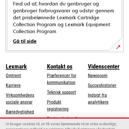
Find ud af, hvordan du genbruger og
genbruger forbrugsvarer og udstyr gennem
det prisbelønnede Lexmark Cartridge
Collection Program og Lexmark Equipment
Collection Program.
Gå til side
Lexmark
Kontakt os
Videnscenter
Omtrent
Præferencer for
Newsroom
kommunikation
Karriere
Succeshistorier
opens
Teknisk support
Virksomhedens
Indsigt fra
in
opens
sociale ansvar
Produkt
analytikere
a
in
registrering
Bæredygtighed
new
a
Find en forhandler
tab
Lexmark-partnere
new
Vi bruger cookies til, at få vores hjemmeside til at virke ordentligt,
Liste over