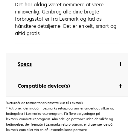
Det har aldrig været nemmere at være
miljøvenlig. Genbrug alle dine brugte
forbrugsstoffer fra Lexmark og lad os
håndtere detaljerne. Det er enkelt, smart og
altid gratis.
Specs
Compatible device(s)
†
Returnér de tomme tonerkassette kun til Lexmark.
††
Patroner, der indgår i Lexmarks returprogram, er underlagt vilkår og
betingelser i Lexmarks returprogram. Få flere oplysninger på
lexmark.com/returnprogram. Almindelige patroner uden de vilkår og
betingelser, der fremgår i Lexmarks returprogram, er tilgængelige på
lexmark.com eller via en af Lexmarks kanalpartnere.