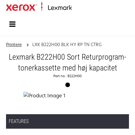
Startside
Printere
LXK B222H00 BLK HY RP TN CTRG
Lexmark B222H00 Sort Returprogram-
tonerkassette med høj kapacitet
Part no.: B222H00
FEATURES