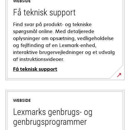
WEBSIDE
Få teknisk support
Find svar på produkt- og tekniske
spørgsmål online. Med detaljerede
oplysninger om opsætning, vedligeholdelse
og fejlfinding af en Lexmark-enhed,
interaktive brugervejledninger og et udvalg
af instruktionsvideoer.
Få teknisk support
opens
in
a
WEBSIDE
new
tab
Lexmarks genbrugs- og
genbrugsprogrammer