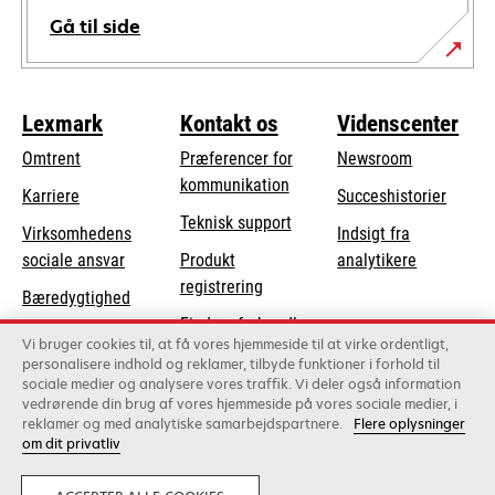
Gå til side
Lexmark
Kontakt os
Videnscenter
Omtrent
Præferencer for
Newsroom
kommunikation
Karriere
Succeshistorier
opens
Teknisk support
Virksomhedens
Indsigt fra
in
opens
sociale ansvar
Produkt
analytikere
a
in
registrering
Bæredygtighed
new
a
Find en forhandler
tab
Lexmark-partnere
new
Vi bruger cookies til, at få vores hjemmeside til at virke ordentligt,
Liste over
personalisere indhold og reklamer, tilbyde funktioner i forhold til
tab
sociale medier og analysere vores traffik. Vi deler også information
grossister
vedrørende din brug af vores hjemmeside på vores sociale medier, i
reklamer og med analytiske samarbejdspartnere.
Flere oplysninger
om dit privatliv
Lexmark International, Inc., et Xerox-selskab
©2026 Alle rettigheder forbeholdes.
Juridisk
Privatliv