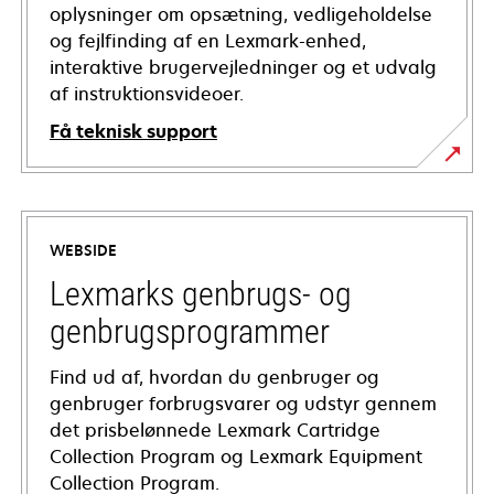
oplysninger om opsætning, vedligeholdelse
og fejlfinding af en Lexmark-enhed,
interaktive brugervejledninger og et udvalg
af instruktionsvideoer.
Få teknisk support
opens
in
a
WEBSIDE
new
tab
Lexmarks genbrugs- og
genbrugsprogrammer
Find ud af, hvordan du genbruger og
genbruger forbrugsvarer og udstyr gennem
det prisbelønnede Lexmark Cartridge
Collection Program og Lexmark Equipment
Collection Program.