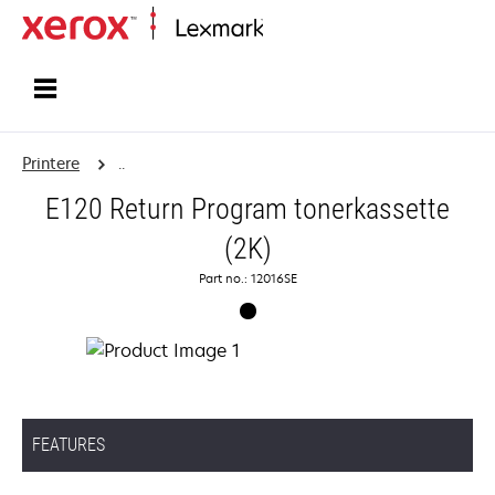
Startside
Printere
..
E120 Return Program tonerkassette
(2K)
Part no.: 12016SE
FEATURES