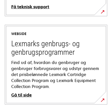
Få teknisk support
opens
in
a
WEBSIDE
new
tab
Lexmarks genbrugs- og
genbrugsprogrammer
Find ud af, hvordan du genbruger og
genbruger forbrugsvarer og udstyr gennem
det prisbelønnede Lexmark Cartridge
Collection Program og Lexmark Equipment
Collection Program.
Gå til side