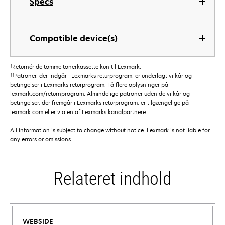
Specs
Compatible device(s)
†
Returnér de tomme tonerkassette kun til Lexmark.
††
Patroner, der indgår i Lexmarks returprogram, er underlagt vilkår og
betingelser i Lexmarks returprogram. Få flere oplysninger på
lexmark.com/returnprogram. Almindelige patroner uden de vilkår og
betingelser, der fremgår i Lexmarks returprogram, er tilgængelige på
lexmark.com eller via en af Lexmarks kanalpartnere.
All information is subject to change without notice. Lexmark is not liable for
any errors or omissions.
Relateret indhold
WEBSIDE