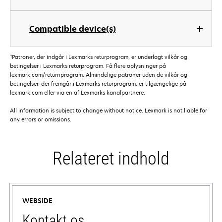
Compatible device(s)
†
Patroner, der indgår i Lexmarks returprogram, er underlagt vilkår og
betingelser i Lexmarks returprogram. Få flere oplysninger på
lexmark.com/returnprogram. Almindelige patroner uden de vilkår og
betingelser, der fremgår i Lexmarks returprogram, er tilgængelige på
lexmark.com eller via en af Lexmarks kanalpartnere.
All information is subject to change without notice. Lexmark is not liable for
any errors or omissions.
Relateret indhold
WEBSIDE
Kontakt os