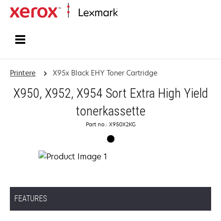
Startside
Printere
X95x Black EHY Toner Cartridge
X950, X952, X954 Sort Extra High Yield
tonerkassette
Part no.: X950X2KG
FEATURES