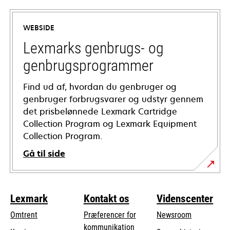
in
a
WEBSIDE
new
tab
Lexmarks genbrugs- og
genbrugsprogrammer
Find ud af, hvordan du genbruger og
genbruger forbrugsvarer og udstyr gennem
det prisbelønnede Lexmark Cartridge
Collection Program og Lexmark Equipment
Collection Program.
Gå til side
Lexmark
Kontakt os
Videnscenter
Omtrent
Præferencer for
Newsroom
kommunikation