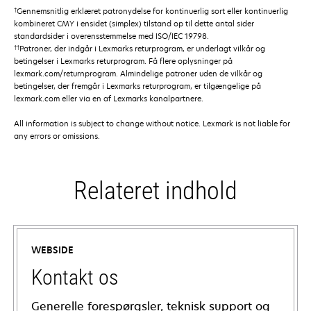
†
Gennemsnitlig erklæret patronydelse for kontinuerlig sort eller kontinuerlig
kombineret CMY i ensidet (simplex) tilstand op til dette antal sider
standardsider i overensstemmelse med ISO/IEC 19798.
††
Patroner, der indgår i Lexmarks returprogram, er underlagt vilkår og
betingelser i Lexmarks returprogram. Få flere oplysninger på
lexmark.com/returnprogram. Almindelige patroner uden de vilkår og
betingelser, der fremgår i Lexmarks returprogram, er tilgængelige på
lexmark.com eller via en af Lexmarks kanalpartnere.
All information is subject to change without notice. Lexmark is not liable for
any errors or omissions.
Relateret indhold
WEBSIDE
Kontakt os
Generelle forespørgsler, teknisk support og