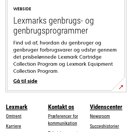
a
WEBSIDE
new
tab
Lexmarks genbrugs- og
genbrugsprogrammer
Find ud af, hvordan du genbruger og
genbruger forbrugsvarer og udstyr gennem
det prisbelønnede Lexmark Cartridge
Collection Program og Lexmark Equipment
Collection Program.
Gå til side
Lexmark
Kontakt os
Videnscenter
Omtrent
Præferencer for
Newsroom
kommunikation
Karriere
Succeshistorier