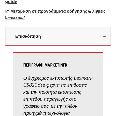
in
guide
a
Μετάβαση σε προγράμματα οδήγησης & λήψεις
new
[ΣΥΝΔΕΣΜΟΣ]
tab
opens
in
Επισκόπηση
a
new
tab
ΠΕΡΙΓΡΑΦΉ ΜΆΡΚΕΤΙΝΓΚ
Ο έγχρωμος εκτυπωτής Lexmark
CS820dte φέρνει τις επιδόσεις
και την ποιότητα εκτύπωσης
επιπέδου παραγωγής στο
γραφείο σας, με την πλέον
προηγμένη τεχνολογία