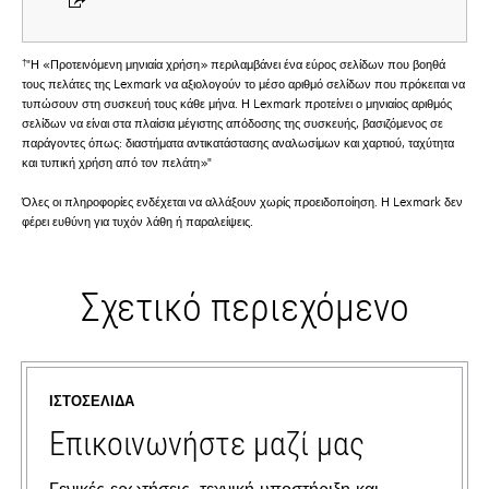
†
"Η «Προτεινόμενη μηνιαία χρήση» περιλαμβάνει ένα εύρος σελίδων που βοηθά
τους πελάτες της Lexmark να αξιολογούν το μέσο αριθμό σελίδων που πρόκειται να
τυπώσουν στη συσκευή τους κάθε μήνα. Η Lexmark προτείνει ο μηνιαίος αριθμός
σελίδων να είναι στα πλαίσια μέγιστης απόδοσης της συσκευής, βασιζόμενος σε
παράγοντες όπως: διαστήματα αντικατάστασης αναλωσίμων και χαρτιού, ταχύτητα
και τυπική χρήση από τον πελάτη»"
Όλες οι πληροφορίες ενδέχεται να αλλάξουν χωρίς προειδοποίηση. Η Lexmark δεν
φέρει ευθύνη για τυχόν λάθη ή παραλείψεις.
Σχετικό περιεχόμενο
ΙΣΤΟΣΕΛΊΔΑ
Επικοινωνήστε μαζί μας