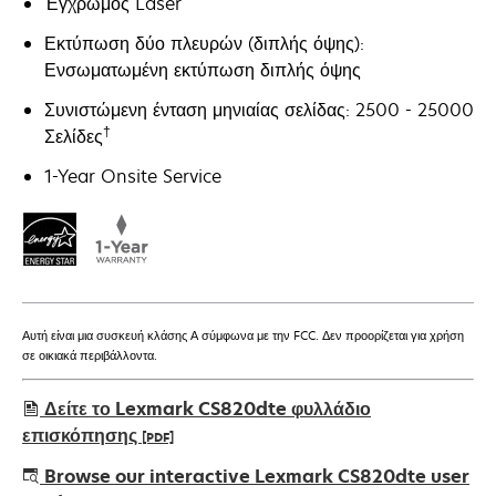
Έγχρωμος Laser
Εκτύπωση δύο πλευρών (διπλής όψης):
Ενσωματωμένη εκτύπωση διπλής όψης
Συνιστώμενη ένταση μηνιαίας σελίδας: 2500 - 25000
†
Σελίδες
1-Year Onsite Service
Αυτή είναι μια συσκευή κλάσης Α σύμφωνα με την FCC. Δεν προορίζεται για χρήση
σε οικιακά περιβάλλοντα.
Δείτε το Lexmark CS820dte φυλλάδιο
επισκόπησης
[PDF]
opens
Browse our interactive Lexmark CS820dte user