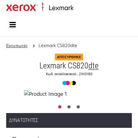
Αρχική
Εκτυπωτές
Lexmark CS820dte
ΑΠΟΣΎΡΘΗΚΕ
Lexmark CS820
dte
Κωδ. ανταλλακτικού:: 21K0180
ΔΥΝΑΤΌΤΗΤΕΣ