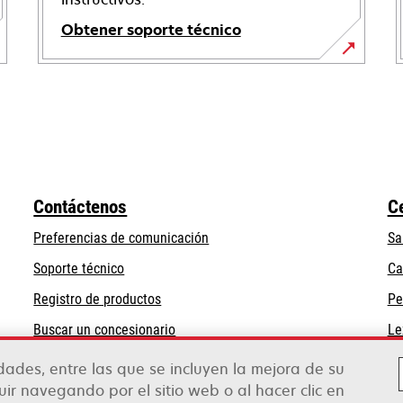
Obtener soporte técnico
se
abre
en
una
pestaña
nueva
Contáctenos
C
Preferencias de comunicación
Sa
se
Soporte técnico
Ca
abre
Registro de productos
Pe
en
Buscar un concesionario
Le
una
pestaña
idades, entre las que se incluyen la mejora de su
nueva
guir navegando por el sitio web o al hacer clic en