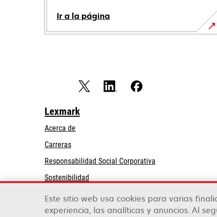
Ir a la página
Lexmark
Acerca de
Carreras
se
Responsabilidad Social Corporativa
abre
Sostenibilidad
en
Partners de Lexmark
una
Este sitio web usa cookies para varias final
pestaña
experiencia, las analíticas y anuncios. Al se