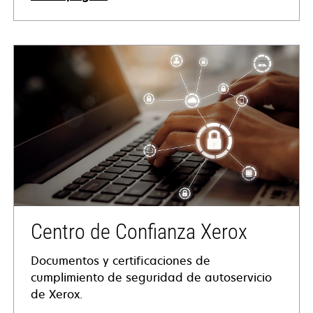
se
abre
en
una
pestaña
nueva
Centro de Confianza Xerox
Documentos y certificaciones de
cumplimiento de seguridad de autoservicio
de Xerox.