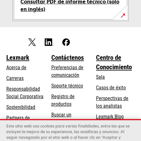
Consultar PDF de informe técnico (solo
en inglés)
se
abre
en
una
pestaña
Lexmark
Contáctenos
Centro de
nueva
Conocimiento
Acerca de
Preferencias de
comunicación
Sala
Carreras
se
Soporte técnico
Casos de éxito
Responsabilidad
abre
se
Social Corporativa
Registro de
Perspectivas de
en
abre
productos
los analistas
Sostenibilidad
una
en
Buscar un
pestaña
Lexmark Blog
Partners de
una
concesionario
nueva
Lexmark
Este sitio web usa cookies para varias finalidades, entre las que se
pestaña
incluyen la mejora de su experiencia, las analíticas y anuncios. Al
nueva
seguir navegando por el sitio web o al hacer clic en "Aceptar y