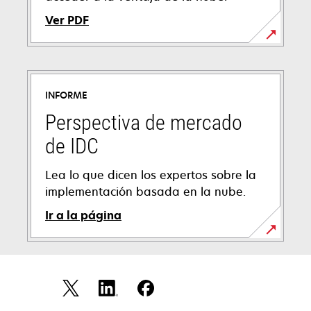
Ver PDF
se
abre
en
INFORME
una
pestaña
Perspectiva de mercado
nueva
de IDC
Lea lo que dicen los expertos sobre la
implementación basada en la nube.
Ir a la página