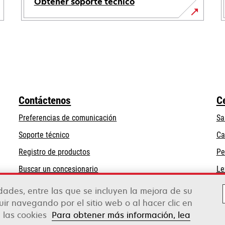
Obtener soporte técnico
se
abre
en
una
pestaña
nueva
Contáctenos
C
Preferencias de comunicación
Sa
se
Soporte técnico
Ca
abre
Registro de productos
Pe
en
Buscar un concesionario
Le
una
pestaña
idades, entre las que se incluyen la mejora de su
nueva
guir navegando por el sitio web o al hacer clic en
e las cookies
Para obtener más información, lea
rox