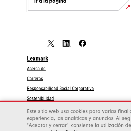
Ir a la página
Lexmark
Acerca de
Carreras
se
Responsabilidad Social Corporativa
abre
Sostenibilidad
en
Partners de Lexmark
una
Este sitio web usa cookies para varias final
pestaña
experiencia, las analíticas y anuncios. Al se
nueva
"Aceptar y cerrar", consiente la utilización d
Lexmark International, Inc., una empresa de Xe
©2026 Todos los derechos reservados.