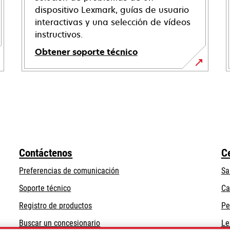
dispositivo Lexmark, guías de usuario
interactivas y una selección de vídeos
instructivos.
Obtener soporte técnico
se
abre
en
una
pestaña
nueva
Contáctenos
C
Preferencias de comunicación
Sa
se
Soporte técnico
Ca
abre
Registro de productos
Pe
en
Buscar un concesionario
Le
una