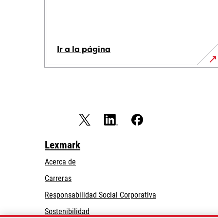
Ir a la página
Lexmark
Acerca de
Carreras
se
Responsabilidad Social Corporativa
abre
Sostenibilidad
en