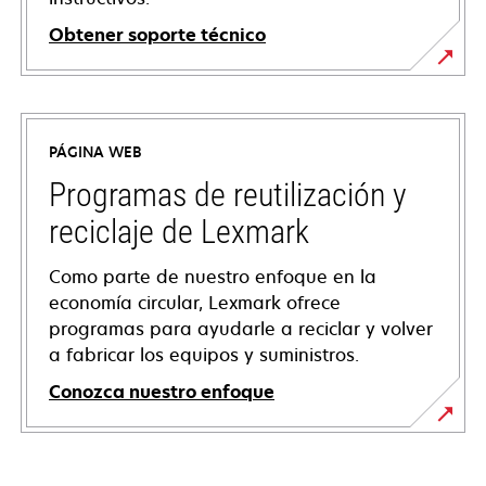
Obtener soporte técnico
se
abre
en
PÁGINA WEB
una
pestaña
Programas de reutilización y
nueva
reciclaje de Lexmark
Como parte de nuestro enfoque en la
economía circular, Lexmark ofrece
programas para ayudarle a reciclar y volver
a fabricar los equipos y suministros.
Conozca nuestro enfoque