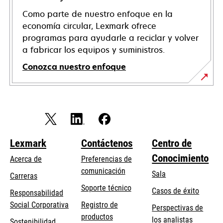
Como parte de nuestro enfoque en la
economía circular, Lexmark ofrece
programas para ayudarle a reciclar y volver
a fabricar los equipos y suministros.
Conozca nuestro enfoque
Lexmark
Contáctenos
Centro de
Conocimiento
Acerca de
Preferencias de
comunicación
Sala
Carreras
se
Soporte técnico
Casos de éxito
Responsabilidad
abre
se
Social Corporativa
Registro de
Perspectivas de
en
abre
productos
los analistas
Sostenibilidad