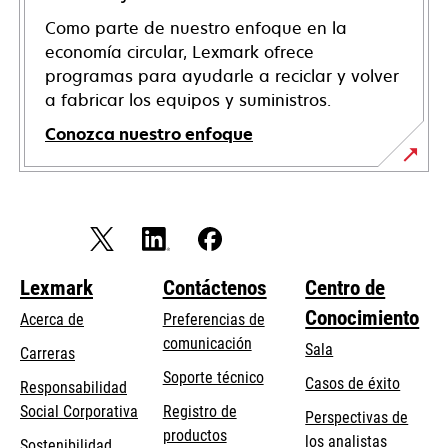
Como parte de nuestro enfoque en la
economía circular, Lexmark ofrece
programas para ayudarle a reciclar y volver
a fabricar los equipos y suministros.
Conozca nuestro enfoque
Lexmark
Contáctenos
Centro de
Conocimiento
Acerca de
Preferencias de
comunicación
Sala
Carreras
se
Soporte técnico
Casos de éxito
Responsabilidad
abre
se
Social Corporativa
Registro de
Perspectivas de
en
abre
productos
los analistas
Sostenibilidad