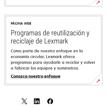
se
abre
en
PÁGINA WEB
una
pestaña
Programas de reutilización y
nueva
reciclaje de Lexmark
Como parte de nuestro enfoque en la
economía circular, Lexmark ofrece
programas para ayudarle a reciclar y volver
a fabricar los equipos y suministros.
Conozca nuestro enfoque