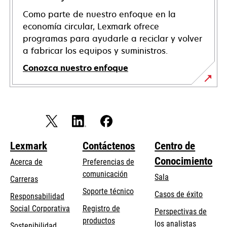
Como parte de nuestro enfoque en la
economía circular, Lexmark ofrece
programas para ayudarle a reciclar y volver
a fabricar los equipos y suministros.
Conozca nuestro enfoque
Lexmark
Contáctenos
Centro de
Conocimiento
Acerca de
Preferencias de
comunicación
Sala
Carreras
se
Soporte técnico
Casos de éxito
Responsabilidad
abre
se
Social Corporativa
Registro de
Perspectivas de
en
abre
productos
los analistas
Sostenibilidad