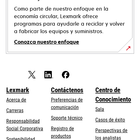
Como parte de nuestro enfoque en la
economía circular, Lexmark ofrece
programas para ayudarle a reciclar y volver
a fabricar los equipos y suministros.
Conozca nuestro enfoque
Lexmark
Contáctenos
Centro de
Conocimiento
Acerca de
Preferencias de
comunicación
Sala
Carreras
se
Soporte técnico
Casos de éxito
Responsabilidad
abre
se
Social Corporativa
Registro de
Perspectivas de
en
abre
productos
los analistas
Sostenibilidad