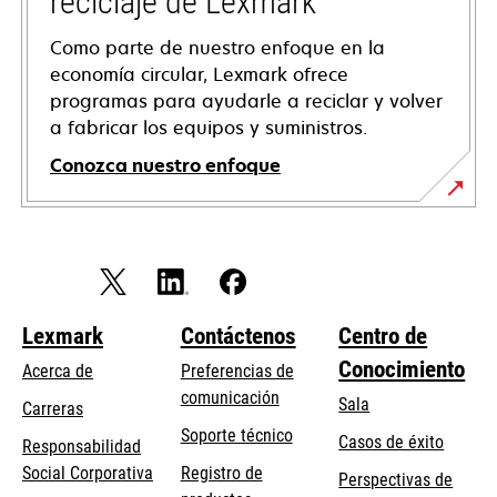
reciclaje de Lexmark
Como parte de nuestro enfoque en la
economía circular, Lexmark ofrece
programas para ayudarle a reciclar y volver
a fabricar los equipos y suministros.
Conozca nuestro enfoque
Lexmark
Contáctenos
Centro de
Conocimiento
Acerca de
Preferencias de
comunicación
Sala
Carreras
se
Soporte técnico
Casos de éxito
Responsabilidad
abre
se
Social Corporativa
Registro de
Perspectivas de
en