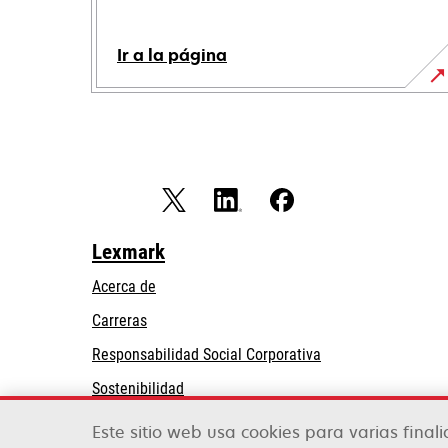
Ir a la página
Lexmark
Acerca de
Carreras
se
Responsabilidad Social Corporativa
abre
Sostenibilidad
en
Partners de Lexmark
una
Este sitio web usa cookies para varias final