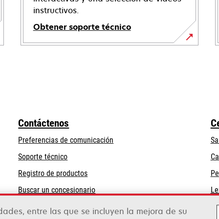
instructivos.
Obtener soporte técnico
se
abre
en
una
pestaña
nueva
Contáctenos
C
Preferencias de comunicación
Sa
se
Soporte técnico
Ca
abre
Registro de productos
Pe
en
Buscar un concesionario
Le
una
pestaña
idades, entre las que se incluyen la mejora de su
nueva