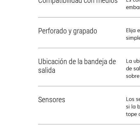
Compatibilidad con medios
embar
Perforado y grapado
Elija
simpl
Ubicación de la bandeja de
La ub
de sa
salida
sobre
Sensores
Los s
si la
tope 