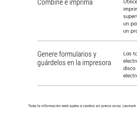
Combine e imprima
Utili
impri
super
un pa
un pr
Genere formularios y
Las t
elect
guárdelos en la impresora
disco
elect
Toda la información está sujeta a cambio sin previo aviso. Lexmark 