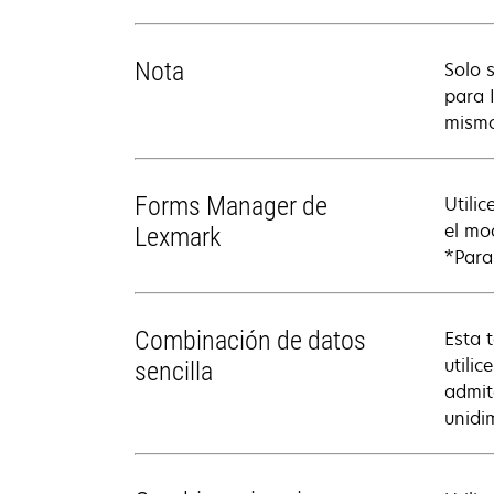
Nota
Solo s
para 
mismo
Forms Manager de
Utili
el mo
Lexmark
*Para
Combinación de datos
Esta 
utili
sencilla
admit
unidi