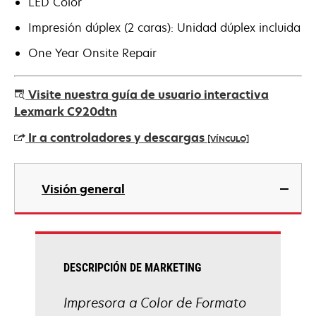
LED Color
Impresión dúplex (2 caras): Unidad dúplex incluida
One Year Onsite Repair
Visite nuestra guía de usuario interactiva
Lexmark C920dtn
Ir a controladores y descargas
[VÍNCULO]
se
abre
Visión general
en
una
pestaña
nueva
DESCRIPCIÓN DE MARKETING
Impresora a Color de Formato