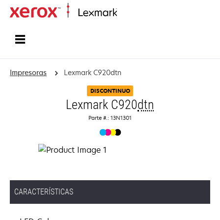
Inicio
Impresoras
Lexmark C920dtn
DISCONTINUO
Lexmark C920
dtn
Parte #.: 13N1301
CARACTERÍSTICAS