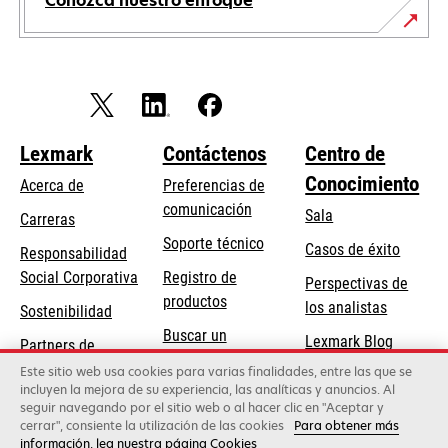
Conozca nuestro enfoque
Lexmark
Contáctenos
Centro de
Conocimiento
Acerca de
Preferencias de
comunicación
Sala
Carreras
se
Soporte técnico
Casos de éxito
Responsabilidad
abre
se
Social Corporativa
Registro de
Perspectivas de
en
abre
productos
los analistas
Sostenibilidad
una
en
Buscar un
pestaña
Lexmark Blog
Partners de
una
concesionario
nueva
Lexmark
Este sitio web usa cookies para varias finalidades, entre las que se
pestaña
incluyen la mejora de su experiencia, las analíticas y anuncios. Al
nueva
seguir navegando por el sitio web o al hacer clic en "Aceptar y
cerrar", consiente la utilización de las cookies
Para obtener más
Lexmark International, Inc., una empresa de Xerox
información, lea nuestra página Cookies
©2026 Todos los derechos reservados.