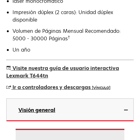
láser monocromático
Impresión dúplex (2 caras): Unidad dúplex
disponible
Volumen de Páginas Mensual Recomendado:
†
5000 - 30000 Páginas
Un año
Visite nuestra guía de usuario interactiva
Lexmark T644tn
Ir a controladores y descargas
[VÍNCULO]
se
abre
Visión general
en
una
pestaña
nueva