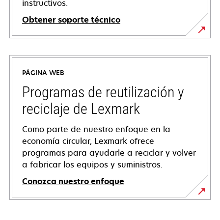
instructivos.
Obtener soporte técnico
se
abre
en
PÁGINA WEB
una
pestaña
Programas de reutilización y
nueva
reciclaje de Lexmark
Como parte de nuestro enfoque en la
economía circular, Lexmark ofrece
programas para ayudarle a reciclar y volver
a fabricar los equipos y suministros.
Conozca nuestro enfoque