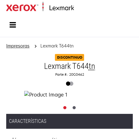
Inicio
Impresoras
Lexmark T644tn
DISCONTINUO
Lexmark T644
tn
Parte #.: 20G0462
CARACTERÍSTICAS