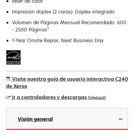
láser de color
Impresión dúplex (2 caras): Dúplex integrado
Volumen de Páginas Mensual Recomendado: 600
†
- 2500 Páginas
1-Year Onsite Repair, Next Business Day
Visite nuestra guía de usuario interactiva C240
de Xerox
Ir a controladores y descargas
[VÍNCULO]
se
abre
Visión general
en
una