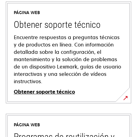
PÁGINA WEB
Obtener soporte técnico
Encuentre respuestas a preguntas técnicas
y de productos en línea. Con información
detallada sobre la configuración, el
mantenimiento y la solución de problemas
de un dispositivo Lexmark, guías de usuario
interactivas y una selección de vídeos
instructivos.
Obtener soporte técnico
se
abre
en
PÁGINA WEB
una
pestaña
Programas de reutilización y