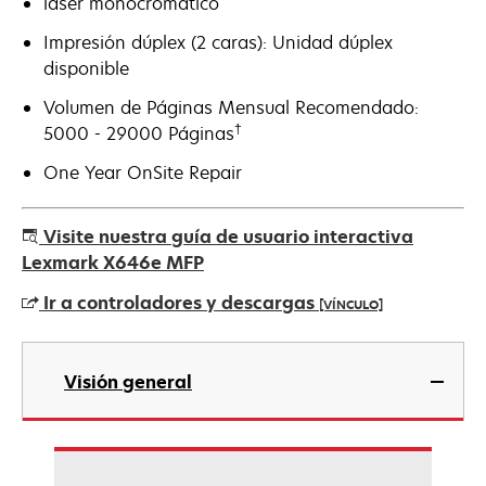
láser monocromático
Impresión dúplex (2 caras): Unidad dúplex
disponible
Volumen de Páginas Mensual Recomendado:
†
5000 - 29000 Páginas
One Year OnSite Repair
Visite nuestra guía de usuario interactiva
Lexmark X646e MFP
Ir a controladores y descargas
[VÍNCULO]
se
abre
Visión general
en
una
pestaña
nueva