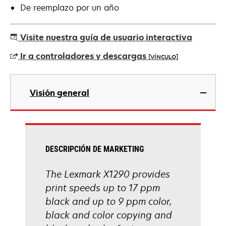
De reemplazo por un año
Visite nuestra guía de usuario interactiva
Ir a controladores y descargas
[VÍNCULO]
se
abre
Visión general
en
una
pestaña
nueva
DESCRIPCIÓN DE MARKETING
The Lexmark X1290 provides
print speeds up to 17 ppm
black and up to 9 ppm color,
black and color copying and