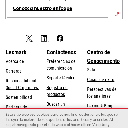
Conozca nuestro enfoque
Lexmark
Contáctenos
Centro de
Conocimiento
Acerca de
Preferencias de
comunicación
Sala
Carreras
se
Soporte técnico
Casos de éxito
Responsabilidad
abre
se
Social Corporativa
Registro de
Perspectivas de
en
abre
productos
los analistas
Sostenibilidad
una
en
Buscar un
pestaña
Lexmark Blog
Partners de
una
concesionario
nueva
Lexmark
Este sitio web usa cookies para varias finalidades, entre las que se
pestaña
incluyen la mejora de su experiencia, las analíticas y anuncios. Al
nueva
seguir navegando por el sitio web o al hacer clic en "Aceptar y