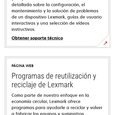
detallada sobre la configuración, el
mantenimiento y la solución de problemas
de un dispositivo Lexmark, guías de usuario
interactivas y una selección de vídeos
instructivos.
Obtener soporte técnico
se
abre
en
PÁGINA WEB
una
pestaña
Programas de reutilización y
nueva
reciclaje de Lexmark
Como parte de nuestro enfoque en la
economía circular, Lexmark ofrece
programas para ayudarle a reciclar y volver
a fabricar los equipos y suministros.