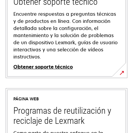
Obtener soporte técnico
Encuentre respuestas a preguntas técnicas
y de productos en línea. Con información
detallada sobre la configuración, el
mantenimiento y la solución de problemas
de un dispositivo Lexmark, guías de usuario
interactivas y una selección de vídeos
instructivos.
Obtener soporte técnico
se
abre
en
PÁGINA WEB
una
pestaña
Programas de reutilización y
nueva
reciclaje de Lexmark