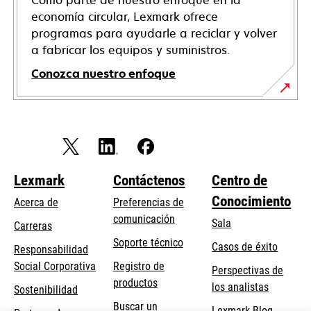
Como parte de nuestro enfoque en la
economía circular, Lexmark ofrece
programas para ayudarle a reciclar y volver
a fabricar los equipos y suministros.
Conozca nuestro enfoque
Lexmark
Contáctenos
Centro de
Conocimiento
Acerca de
Preferencias de
comunicación
Sala
Carreras
se
Soporte técnico
Casos de éxito
Responsabilidad
abre
se
Social Corporativa
Registro de
Perspectivas de
en
abre
productos
los analistas
Sostenibilidad
una
en
Buscar un
pestaña
Lexmark Blog