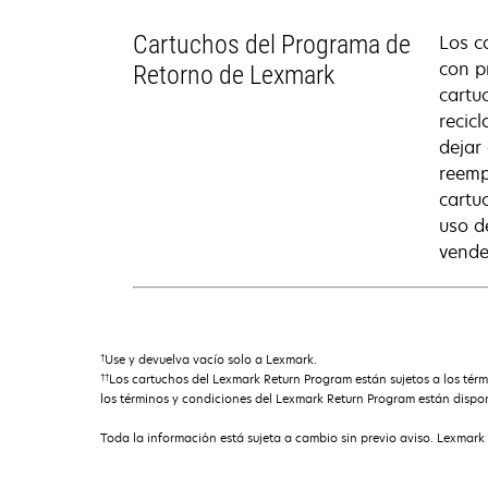
Cartuchos del Programa de
Los c
con p
Retorno de Lexmark
cartu
recic
dejar
reemp
cartu
uso d
vende
†
Use y devuelva vacío solo a Lexmark.
††
Los cartuchos del Lexmark Return Program están sujetos a los té
los términos y condiciones del Lexmark Return Program están dispon
Toda la información está sujeta a cambio sin previo aviso. Lexmark 