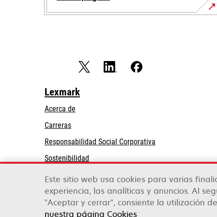
Lexmark
Acerca de
Carreras
se
Responsabilidad Social Corporativa
abre
Sostenibilidad
en
Partners de Lexmark
una
Este sitio web usa cookies para varias final
pestaña
experiencia, las analíticas y anuncios. Al se
nueva
"Aceptar y cerrar", consiente la utilización d
Lexmark International, Inc., una empresa de Xe
©2026 Todos los derechos reservados.
nuestra página Cookies