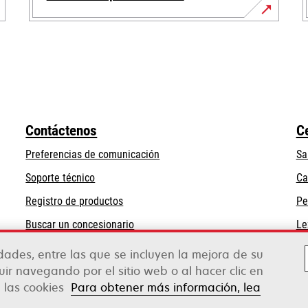
se
abre
en
una
pestaña
nueva
Contáctenos
C
Preferencias de comunicación
Sa
se
Soporte técnico
Ca
abre
Registro de productos
Pe
en
Buscar un concesionario
Le
una
pestaña
idades, entre las que se incluyen la mejora de su
nueva
guir navegando por el sitio web o al hacer clic en
e las cookies
Para obtener más información, lea
rox