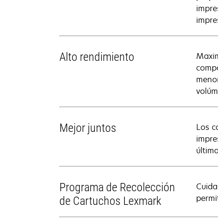
impre
impre
Alto rendimiento
Maxim
compa
menor
volúm
Mejor juntos
Los c
impre
últim
Programa de Recolección
Cuida
permi
de Cartuchos Lexmark