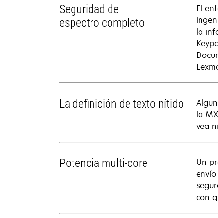
Seguridad de
El en
ingen
espectro completo
la in
Keypo
Docum
Lexma
La definición de texto nítido
Algun
la MX
vea ní
Potencia multi-core
Un pr
envío
segur
con q