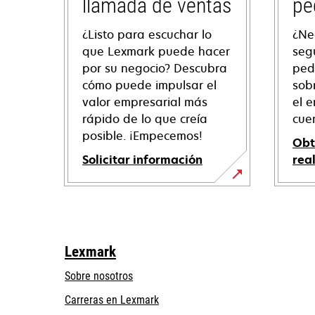
llamada de ventas
pe
¿Listo para escuchar lo
¿Ne
que Lexmark puede hacer
seg
por su negocio? Descubra
ped
cómo puede impulsar el
sob
valor empresarial más
el e
rápido de lo que creía
cue
posible. ¡Empecemos!
Obt
Solicitar información
rea
Lexmark
Sobre nosotros
Carreras en Lexmark