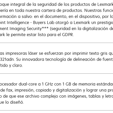
foque integral de la seguridad de los productos de Lexmark
iería en toda nuestra cartera de productos. Nuestras fun
formación a salvo: en el documento, en el dispositivo, por l
int Intelligence - Buyers Lab otorgó a Lexmark un prestig
ent Imaging Security*** (seguridad en la digitalización 
rk le permite estar listo para el GDPR.
as impresoras láser se esfuerzan por imprimir texto gris que
321adn. Su innovadora tecnología de delineación de fuent
tido y claro.
ocesador dual-core a 1 GHz con 1 GB de memoria estándar
 de fax, impresión, copiado y digitalización y lograr una
o de que ese archivo complejo con imágenes, tablas y let
ue lo diseñó.