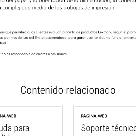
o del papel y la orientación de la alimentación, la cobertu
a complejidad media de los trabajos de impresión.
que permitirá a los clientes evaluar la oferta de productos Lexmark, según el prome
por mes dentro del límite recomendado, para garantizar un óptimo funcionamiento de
tual.
 no es responsable de errores u omisiones.
Contenido relacionado
INA WEB
PÁGINA WEB
uda para
Soporte técnic