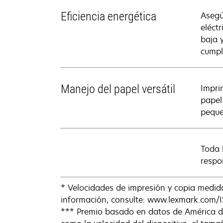
Eficiencia energética
Asegú
eléct
baja 
cumpl
Manejo del papel versátil
Impri
papel
peque
Toda 
respo
* Velocidades de impresión y copia medi
información, consulte: www.lexmark.com/I
*** Premio basado en datos de América del