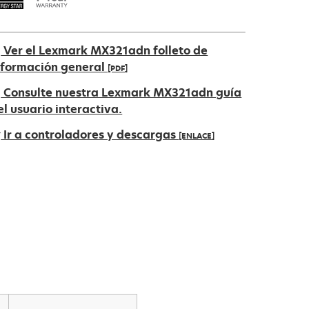
Ver el Lexmark MX321adn folleto de
nformación general
[PDF]
e
Consulte nuestra Lexmark MX321adn guía
bre
el usuario interactiva.
n
Ir a controladores y descargas
[ENLACE]
na
estaña
e
ueva
bre
n
na
estaña
ueva