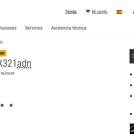
Tienda
Mi carrito
luciones
Servicios
Asistencia técnica
dn
DO
X321
adn
: 36S0630