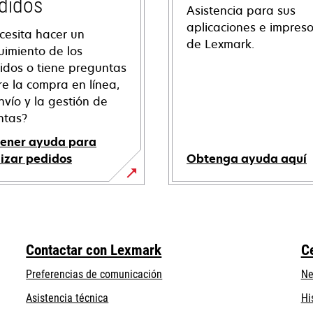
didos
Asistencia para sus
aplicaciones e impres
cesita hacer un
de Lexmark.
uimiento de los
idos o tiene preguntas
re la compra en línea,
nvío y la gestión de
ntas?
ener ayuda para
lizar pedidos
Obtenga ayuda aquí
se
abre
en
una
Contactar con Lexmark
C
pestaña
nueva
Preferencias de comunicación
Ne
se
se
Asistencia técnica
Hi