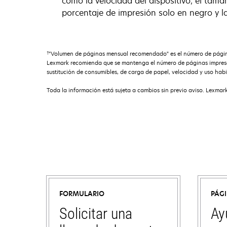
como la velocidad del dispositivo, el tamañ
porcentaje de impresión solo en negro y l
†
"Volumen de páginas mensual recomendado" es el número de páginas 
Lexmark recomienda que se mantenga el número de páginas impresas 
sustitución de consumibles, de carga de papel, velocidad y uso habi
Toda la información está sujeta a cambios sin previo aviso. Lexmark
FORMULARIO
PÁG
Solicitar una
Ay