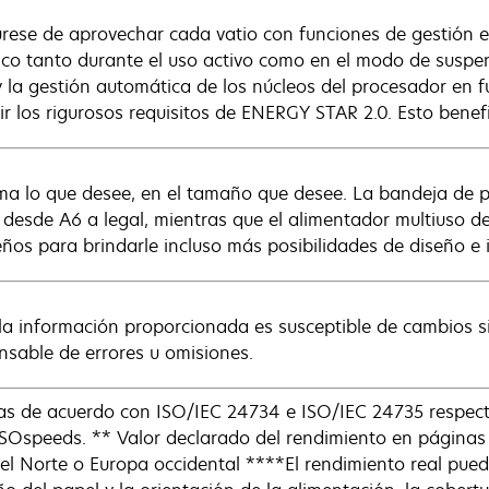
rese de aprovechar cada vatio con funciones de gestión 
rico tanto durante el uso activo como en el modo de susp
y la gestión automática de los núcleos del procesador en f
ir los rigurosos requisitos de ENERGY STAR 2.0. Esto benefi
ma lo que desee, en el tamaño que desee. La bandeja de 
 desde A6 a legal, mientras que el alimentador multiuso 
ños para brindarle incluso más posibilidades de diseño e 
la información proporcionada es susceptible de cambios si
nsable de errores u omisiones.
das de acuerdo con ISO/IEC 24734 e ISO/IEC 24735 respec
SOspeeds. ** Valor declarado del rendimiento en páginas
 Norte o Europa occidental ****El rendimiento real puede