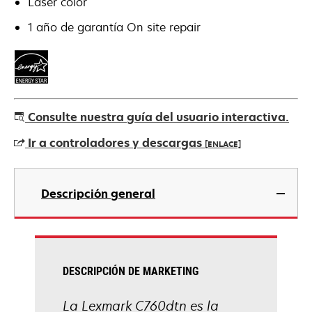
Láser color
1 año de garantía On site repair
Consulte nuestra guía del usuario interactiva.
Ir a controladores y descargas
[ENLACE]
se
abre
Descripción general
en
una
pestaña
nueva
DESCRIPCIÓN DE MARKETING
La Lexmark C760dtn es la