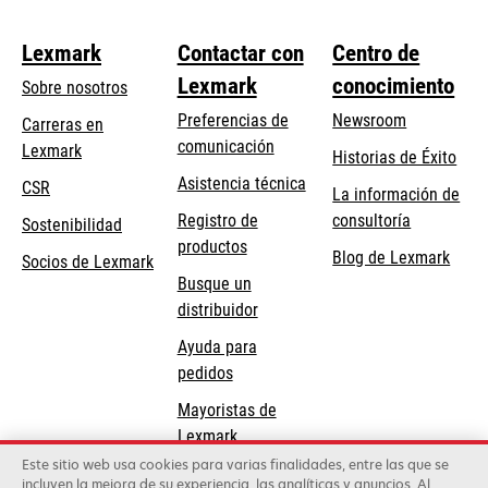
Lexmark
Contactar con
Centro de
Lexmark
conocimiento
Sobre nosotros
Preferencias de
Newsroom
Carreras en
comunicación
Lexmark
Historias de Éxito
se
se
Asistencia técnica
CSR
La información de
abre
abre
Registro de
consultoría
Sostenibilidad
en
en
productos
Blog de Lexmark
una
una
Socios de Lexmark
Busque un
pestaña
pestaña
distribuidor
nueva
nueva
Ayuda para
pedidos
Mayoristas de
Lexmark
Este sitio web usa cookies para varias finalidades, entre las que se
incluyen la mejora de su experiencia, las analíticas y anuncios. Al