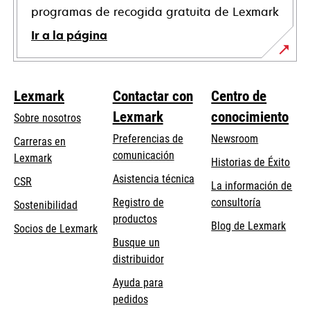
programas de recogida gratuita de Lexmark
Ir a la página
Lexmark
Contactar con
Centro de
Lexmark
conocimiento
Sobre nosotros
Preferencias de
Newsroom
Carreras en
comunicación
Lexmark
Historias de Éxito
se
se
Asistencia técnica
CSR
La información de
abre
abre
Registro de
consultoría
Sostenibilidad
en
en
productos
Blog de Lexmark
una
una
Socios de Lexmark
Busque un
pestaña
pestaña
distribuidor
nueva
nueva
Ayuda para
pedidos