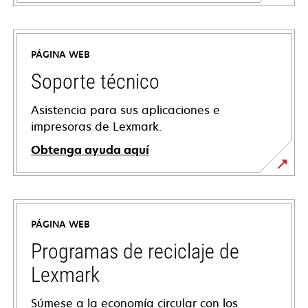
PÁGINA WEB
Soporte técnico
Asistencia para sus aplicaciones e
impresoras de Lexmark.
Obtenga ayuda aquí
se
abre
en
PÁGINA WEB
una
pestaña
Programas de reciclaje de
nueva
Lexmark
Súmese a la economía circular con los