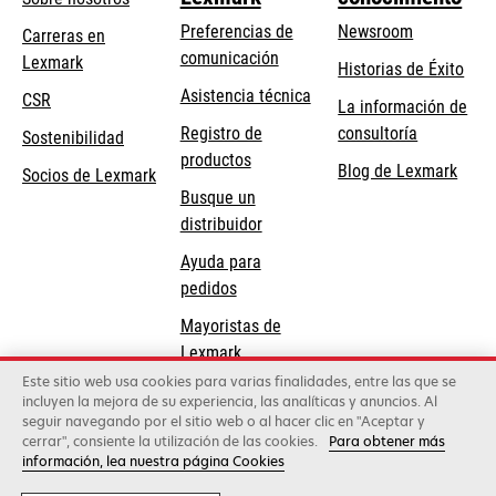
Preferencias de
Newsroom
Carreras en
comunicación
Lexmark
Historias de Éxito
se
se
Asistencia técnica
CSR
La información de
abre
abre
Registro de
consultoría
Sostenibilidad
en
en
productos
Blog de Lexmark
una
una
Socios de Lexmark
Busque un
pestaña
pestaña
distribuidor
nueva
nueva
Ayuda para
pedidos
Mayoristas de
Lexmark
Este sitio web usa cookies para varias finalidades, entre las que se
incluyen la mejora de su experiencia, las analíticas y anuncios. Al
Lexmark International, Inc., una compañía de Xerox
seguir navegando por el sitio web o al hacer clic en "Aceptar y
©2026 Todos los derechos reservados.
cerrar", consiente la utilización de las cookies.
Para obtener más
Legal
Política de privacidad
Términos y
información, lea nuestra página Cookies
condiciones
Política de Calidad
Política de