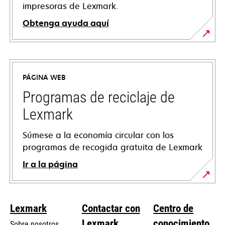
impresoras de Lexmark.
Obtenga ayuda aquí
se
abre
en
PÁGINA WEB
una
pestaña
Programas de reciclaje de
nueva
Lexmark
Súmese a la economía circular con los
programas de recogida gratuita de Lexmark
Ir a la página
Lexmark
Contactar con
Centro de
Lexmark
conocimiento
Sobre nosotros