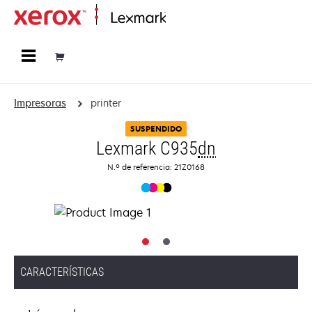
Página inicial
Impresoras
printer
SUSPENDIDO
Lexmark C935
dn
N.º de referencia: 21Z0168
CARACTERÍSTICAS