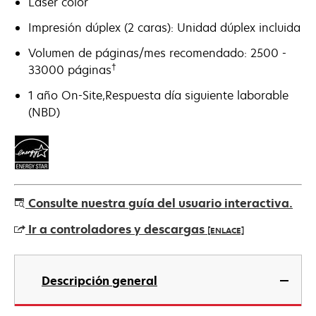
Láser color
Impresión dúplex (2 caras): Unidad dúplex incluida
Volumen de páginas/mes recomendado: 2500 -
†
33000 páginas
1 año On-Site,Respuesta día siguiente laborable
(NBD)
Consulte nuestra guía del usuario interactiva.
Ir a controladores y descargas
[ENLACE]
se
abre
Descripción general
en
una