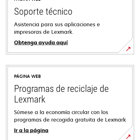
Soporte técnico
Asistencia para sus aplicaciones e
impresoras de Lexmark.
Obtenga ayuda aquí
se
abre
en
PÁGINA WEB
una
pestaña
Programas de reciclaje de
nueva
Lexmark
Súmese a la economía circular con los
programas de recogida gratuita de Lexmark
Ir a la página