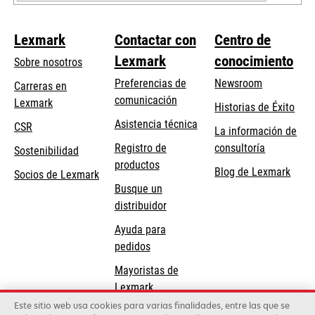
Lexmark
Contactar con
Centro de
Lexmark
conocimiento
Sobre nosotros
Preferencias de
Newsroom
Carreras en
comunicación
Lexmark
Historias de Éxito
se
se
Asistencia técnica
CSR
La información de
abre
abre
Registro de
consultoría
Sostenibilidad
en
en
productos
Blog de Lexmark
una
una
Socios de Lexmark
Busque un
pestaña
pestaña
distribuidor
nueva
nueva
Ayuda para
pedidos
Mayoristas de
Lexmark
Este sitio web usa cookies para varias finalidades, entre las que se