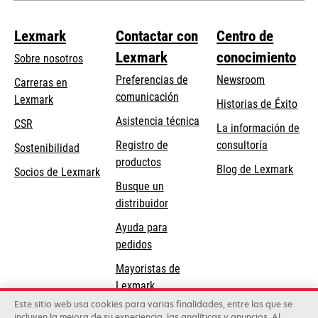
Lexmark
Contactar con
Centro de
Lexmark
conocimiento
Sobre nosotros
Preferencias de
Newsroom
Carreras en
comunicación
Lexmark
Historias de Éxito
se
se
Asistencia técnica
CSR
La información de
abre
abre
Registro de
consultoría
Sostenibilidad
en
en
productos
Blog de Lexmark
una
una
Socios de Lexmark
Busque un
pestaña
pestaña
distribuidor
nueva
nueva
Ayuda para
pedidos
Mayoristas de
Lexmark
Este sitio web usa cookies para varias finalidades, entre las que se
incluyen la mejora de su experiencia, las analíticas y anuncios. Al