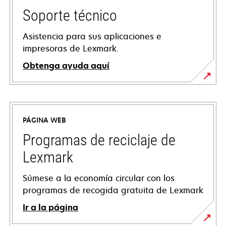
Soporte técnico
Asistencia para sus aplicaciones e
impresoras de Lexmark.
Obtenga ayuda aquí
se
abre
en
PÁGINA WEB
una
pestaña
Programas de reciclaje de
nueva
Lexmark
Súmese a la economía circular con los
programas de recogida gratuita de Lexmark
Ir a la página