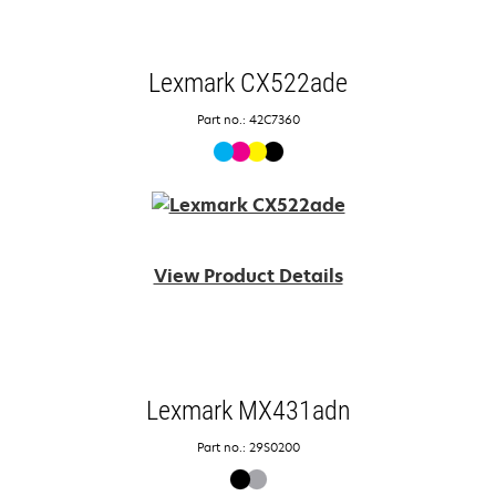
Lexmark CX522ade
Part no.: 42C7360
View Product Details
Lexmark MX431adn
Part no.: 29S0200