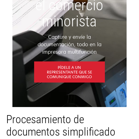
el comercio
minorista
Capture y envíe la
documentación, todo en la
impresora multifunción
PÍDELE A UN
REPRESENTANTE QUE SE
COMUNIQUE CONMIGO
Procesamiento de
documentos simplificado