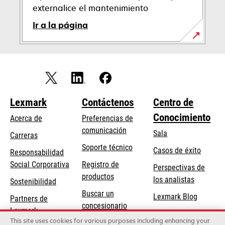
externalice el mantenimiento
Ir a la página
Lexmark
Contáctenos
Centro de
Conocimiento
Acerca de
Preferencias de
comunicación
Sala
Carreras
opens
Soporte técnico
Casos de éxito
Responsabilidad
in
opens
Social Corporativa
Registro de
Perspectivas de
a
in
productos
los analistas
Sostenibilidad
new
a
Buscar un
tab
Lexmark Blog
Partners de
new
concesionario
Lexmark
tab
This site uses cookies for various purposes including enhancing your