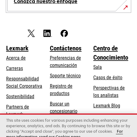
Conozca nuestro enfoque
Lexmark
Contáctenos
Centro de
Conocimiento
Acerca de
Preferencias de
comunicación
Sala
Carreras
opens
Soporte técnico
Casos de éxito
Responsabilidad
in
opens
Social Corporativa
Registro de
Perspectivas de
a
in
productos
los analistas
Sostenibilidad
new
a
Buscar un
tab
Lexmark Blog
Partners de
new
concesionario
Lexmark
tab
This site uses cookies for various purposes including enhancing your
experience, analytics, and ads. By continuing to browse this site or by
clicking "Accept and close", you agree to our use of cookies.
For
Lexmark International, Inc., una empresa de Xerox
more information, read our Cookies page.