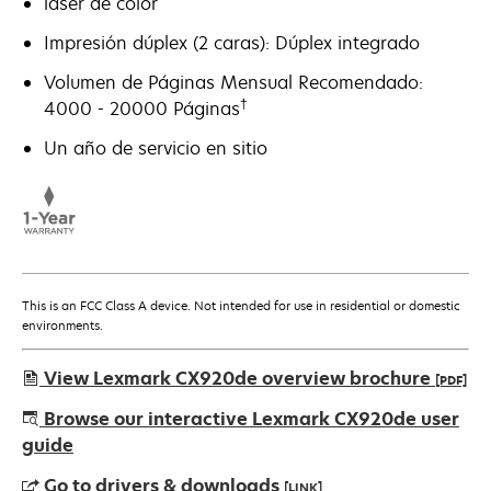
láser de color
Impresión dúplex (2 caras): Dúplex integrado
Volumen de Páginas Mensual Recomendado:
†
4000 - 20000 Páginas
Un año de servicio en sitio
This is an FCC Class A device. Not intended for use in residential or domestic
environments.
View Lexmark CX920de overview brochure
[PDF]
opens
Browse our interactive Lexmark CX920de user
in
guide
a
Go to drivers & downloads
[LINK]