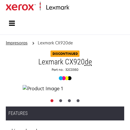
Inicio
Impresoras
Lexmark CX920de
DISCONTINUED
Lexmark CX920
de
Part no.: 32C0350
FEATURES