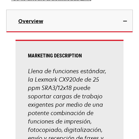
new
tab
opens
in
Overview
a
new
tab
MARKETING DESCRIPTION
Llena de funciones estándar,
la Lexmark CX920de de 25
ppm SRA3/12x18 puede
soportar cargas de trabajo
exigentes por medio de una
potente combinación de
funciones de impresión,
fotocopiado, digitalización,
envío y recepción de faxes y