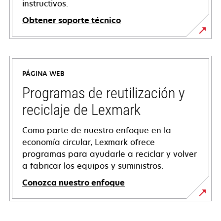
instructivos.
Obtener soporte técnico
opens
in
a
PÁGINA WEB
new
tab
Programas de reutilización y
reciclaje de Lexmark
Como parte de nuestro enfoque en la
economía circular, Lexmark ofrece
programas para ayudarle a reciclar y volver
a fabricar los equipos y suministros.
Conozca nuestro enfoque