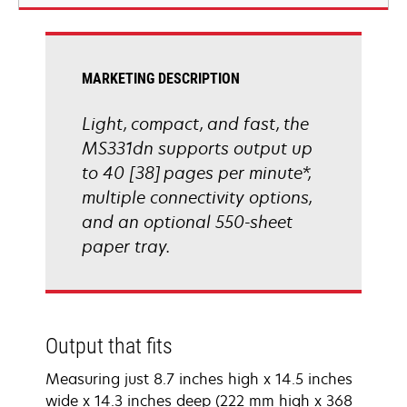
new
tab
MARKETING DESCRIPTION
Light, compact, and fast, the
MS331dn supports output up
to 40 [38] pages per minute*,
multiple connectivity options,
and an optional 550-sheet
paper tray.
Output that fits
Measuring just 8.7 inches high x 14.5 inches
wide x 14.3 inches deep (222 mm high x 368