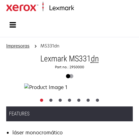
Inicio
Impresoras
MS331dn
Lexmark MS331
dn
Part no.: 29S0000
FEATURES
láser monocromático