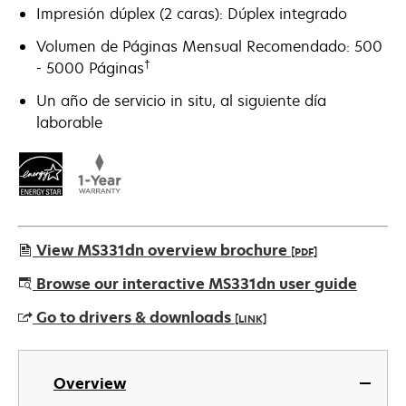
Impresión dúplex (2 caras): Dúplex integrado
Volumen de Páginas Mensual Recomendado: 500
†
- 5000 Páginas
Un año de servicio in situ, al siguiente día
laborable
View MS331dn overview brochure
[PDF]
opens
Browse our interactive MS331dn user guide
in
Go to drivers & downloads
[LINK]
a
new
opens
tab
in
Overview
a