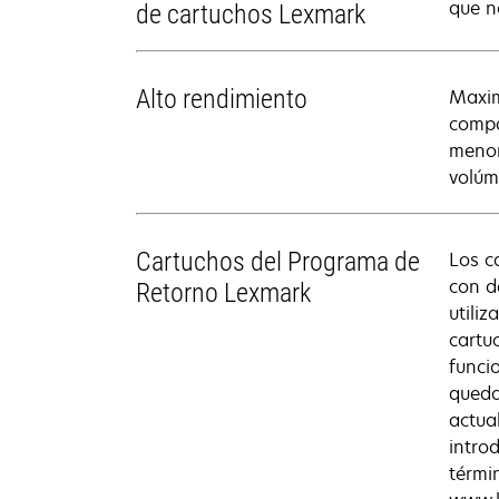
que no
de cartuchos Lexmark
Alto rendimiento
Maxim
compa
menor
volúm
Cartuchos del Programa de
Los c
con d
Retorno Lexmark
utili
cartu
funci
queda
actua
intro
térmi