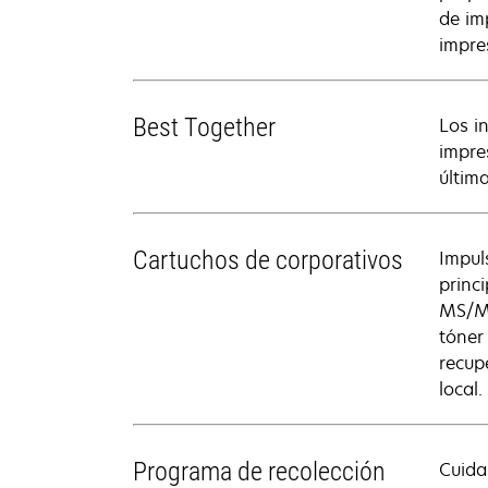
de im
impre
Best Together
Los i
impre
últim
Cartuchos de corporativos
Impul
princ
MS/MX
tóner
recup
local.
Programa de recolección
Cuida