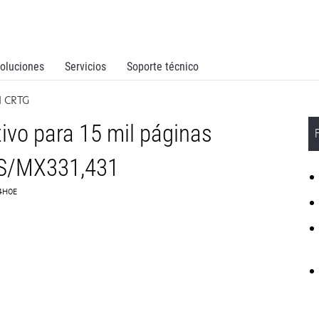
oluciones
Servicios
Soporte técnico
N CRTG
ivo para 15 mil páginas
MS/MX331,431
B4H0E