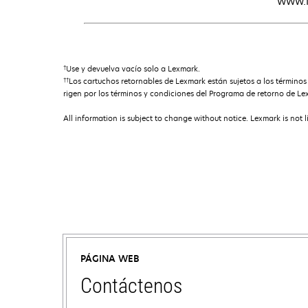
www.l
†
Use y devuelva vacío solo a Lexmark.
††
Los cartuchos retornables de Lexmark están sujetos a los término
rigen por los términos y condiciones del Programa de retorno de Le
All information is subject to change without notice. Lexmark is not l
PÁGINA WEB
Contáctenos