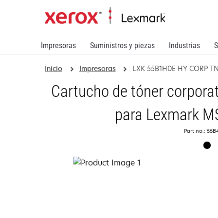
Impresoras
Suministros y piezas
Industrias
S
Inicio
Impresoras
LXK 55B1H0E HY CORP T
Cartucho de tóner corporat
para Lexmark 
Part no.: 55