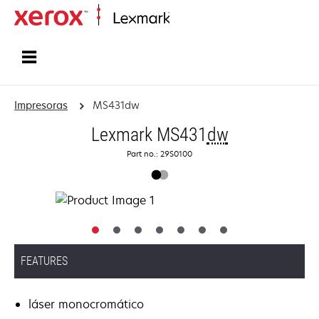
Inicio
Impresoras
MS431dw
Lexmark MS431
dw
Part no.: 29S0100
FEATURES
láser monocromático