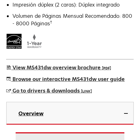
Impresión dúplex (2 caras): Dúplex integrado
Volumen de Páginas Mensual Recomendado: 800
†
- 8000 Páginas
View MS431dw overview brochure
[PDF]
opens
Browse our interactive MS431dw user guide
in
Go to drivers & downloads
[LINK]
a
new
opens
tab
in
Overview
a
new
tab