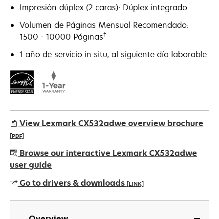
Impresión dúplex (2 caras): Dúplex integrado
Volumen de Páginas Mensual Recomendado:
†
1500 - 10000 Páginas
1 año de servicio in situ, al siguiente día laborable
View Lexmark CX532adwe overview brochure
[PDF]
opens
Browse our interactive Lexmark CX532adwe
in
user guide
a
Go to drivers & downloads
[LINK]
new
tab
opens
in
Overview