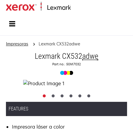
Inicio
Impresoras
Lexmark CX532adwe
Lexmark CX532
adwe
Part no.: 50M7032
FEATURES
Impresora láser a color