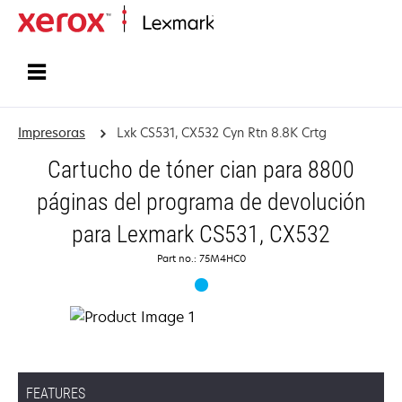
Inicio
Impresoras
Lxk CS531, CX532 Cyn Rtn 8.8K Crtg
Cartucho de tóner cian para 8800
páginas del programa de devolución
para Lexmark CS531, CX532
Part no.: 75M4HC0
FEATURES