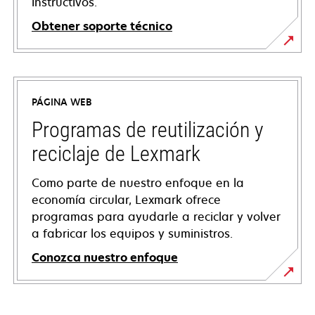
instructivos.
Obtener soporte técnico
opens
in
a
PÁGINA WEB
new
tab
Programas de reutilización y
reciclaje de Lexmark
Como parte de nuestro enfoque en la
economía circular, Lexmark ofrece
programas para ayudarle a reciclar y volver
a fabricar los equipos y suministros.
Conozca nuestro enfoque