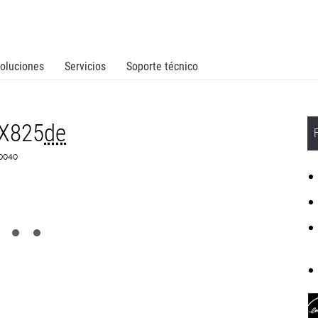
oluciones
Servicios
Soporte técnico
CX825
de
K0040