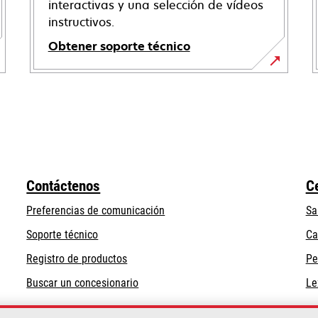
interactivas y una selección de vídeos
instructivos.
Obtener soporte técnico
opens
in
a
new
tab
Contáctenos
C
Preferencias de comunicación
Sa
opens
Soporte técnico
Ca
in
Registro de productos
Pe
a
Buscar un concesionario
Le
new
tab