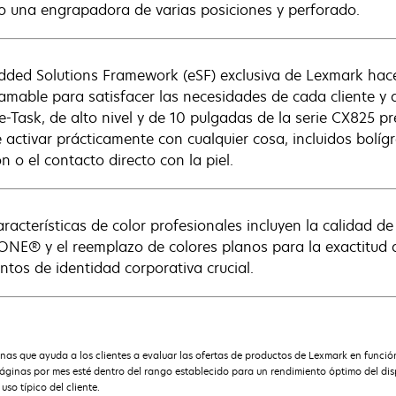
 o una engrapadora de varias posiciones y perforado.
ded Solutions Framework (eSF) exclusiva de Lexmark hace 
amable para satisfacer las necesidades de cada cliente y de
 e-Task, de alto nivel y de 10 pulgadas de la serie CX825 p
 activar prácticamente con cualquier cosa, incluidos bolígr
n o el contacto directo con la piel.
racterísticas de color profesionales incluyen la calidad de
NE® y el reemplazo de colores planos para la exactitud de
ntos de identidad corporativa crucial.
s que ayuda a los clientes a evaluar las ofertas de productos de Lexmark en funció
ginas por mes esté dentro del rango establecido para un rendimiento óptimo del dispo
so típico del cliente.