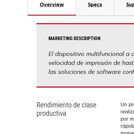
Overview
Specs
Sup
MARKETING DESCRIPTION
El dispositivo multifuncional 
velocidad de impresión de hasta
las soluciones de software con
Rendimiento de clase
Un pr
reali
productiva
por m
rápid
maner