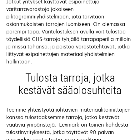
Jotkut yritykset käyttävät esipainettuja
väritarravarastoja jokaiseen
piktogrammiyhdistelmään, jota tarvitaan
asianmukaisten tarrojen luomiseen. On olemassa
parempi tapa. Väritulostuksen avulla voit tulostaa
täydellisiä GHS-tarroja tyhjällä tarrapaperilla milloin
ja missä tahansa, ja poistaa varastotehtävät, jotka
liittyvät esipainettujen materiaaliyhdistelmien
hallintaan.
Tulosta tarroja, jotka
kestävät sääolosuhteita
Teemme yhteistyötä johtavien materiaalitoimittajien
kanssa tulostaaksemme tarroja, jotka kestävät
vaativia ympäristöjä. Lexmark on toinen kahdesta
tulostinyrityksestä, jotka täyttävät 90 päivän
meriveden upotustestin, joka vaaditaan