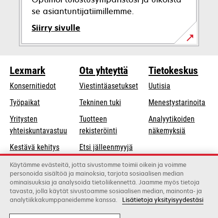
se asiantuntijatiimillemme.
Siirry sivulle
Lexmark
Ota yhteyttä
Tietokeskus
Konsernitiedot
Viestintäasetukset
Uutisia
opens
Työpaikat
Tekninen tuki
Menestystarinoita
in
Yritysten
Tuotteen
Analyytikoiden
a
opens
yhteiskuntavastuu
rekisteröinti
näkemyksiä
new
in
Kestävä kehitys
Etsi jälleenmyyjä
tab
a
Lexmarkin
Luettelo
new
Käytämme evästeitä, jotta sivustomme toimii oikein ja voimme
personoida sisältöä ja mainoksia, tarjota sosiaalisen median
kumppanit
tukkukauppiaista
tab
ominaisuuksia ja analysoida tietoliikennettä. Jaamme myös tietoja
tavasta, jolla käytät sivustoamme sosiaalisen median, mainonta- ja
analytiikkakumppaneidemme kanssa.
Lisätietoja yksityisyydestäsi
Lexmark International, Inc., Xeroxin yritys
©2026 Kaikki oikeudet pidätetään.