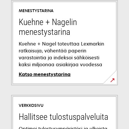
MENESTYSTARINA
Kuehne + Nagelin
menestystarina
Kuehne + Nagel toteuttaa Lexmarkin
ratkaisuja; vähentää paperin
varastointia ja indeksoi sähköisesti
kaksi miljoonaa asiakirjaa vuodessa
Katso menestystarina
opens
in
a
VERKKOSIVU
new
tab
Hallitsee tulostuspalveluita
Optimoi tulostusympäristösi ja ulkoista